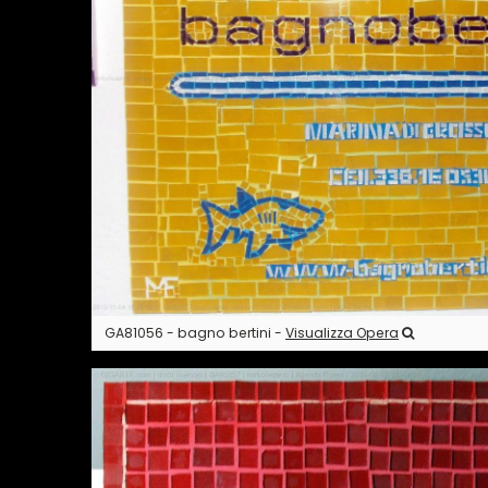
GA81056 - bagno bertini -
Visualizza Opera